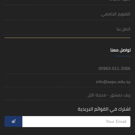
التقويم الجامعي
اتصل بنا
تواصل معنا
00963-011-2066
info@aspu.edu.sy
ريف دمشق - مدينة التل
اشترك في القوائم البريدية