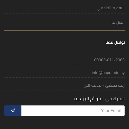
التقويم الجامعي
اتصل بنا
تواصل معنا
00963-011-2066
info@aspu.edu.sy
ريف دمشق - مدينة التل
اشترك في القوائم البريدية