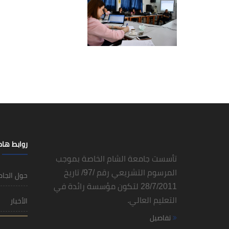
روابط ها
تأسست جامعة الشام الخاصة بموجب
المرسوم التشريعي رقم /97/ تاريخ
حول الجا
28/7/2011 لتكون مؤسسة رائدة في
التعليم العالي.
الأخبار
تفاصيل