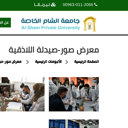
00963-011-2066
لـيـرنــاتــا
عن ال
معرض صور-صيدلة اللاذقية
الصفحة الرئيسية
الألبومات الرئيسية
معرض صور-صيدل