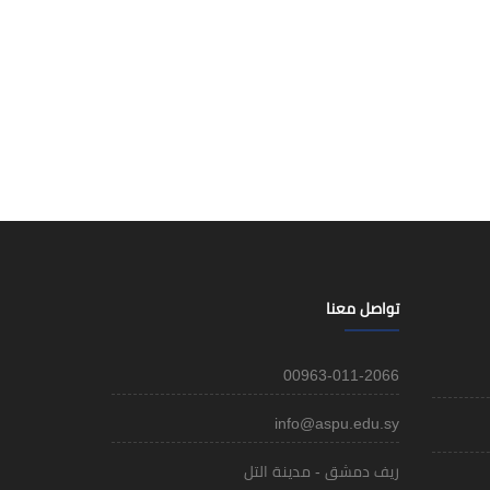
تواصل معنا
00963-011-2066
info@aspu.edu.sy
ريف دمشق - مدينة التل