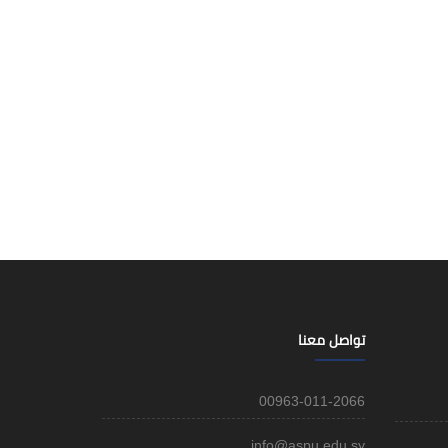
تواصل معنا
00963-011-2066
info@aspu.edu.sy