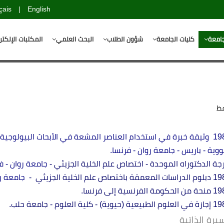
çais
|
English
جامعة
كليات الجامعة
شؤون الطلاب
البحث العلمي
المكتبات الإلكتر
فظ
1988 وثيقة خبرة في استخدام العناصر المشعة في الأبحاث البيولوجي
ووية - باريس - جامعة روان - فرنسا.
جة الدكتوراه الموحدة - اختصاص علم الخلية الجزيئي -
جامعة روان - ف
معمقة باختصاص علم الخلية الجزيئي -
جامعة رو
كومة الفرنسية إلى فرنسا.
طبيعية (حيوية) - كلية العلوم - جامعة
حلب
.
سيرة الذاتية