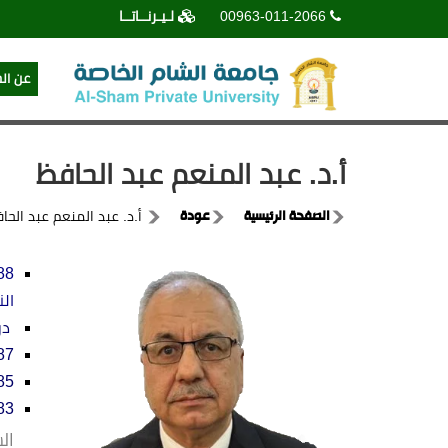
00963-011-2066
لـيـرنــاتــا
عن ال
أ.د. عبد المنعم عبد الحافظ
الصفحة الرئيسية
عودة
أ.د. عبد المنعم عبد الحا
الن
در
1987 دبلوم الدراسات ال
1985 منحة من الح
1983 إجازة في العلوم ال
ال