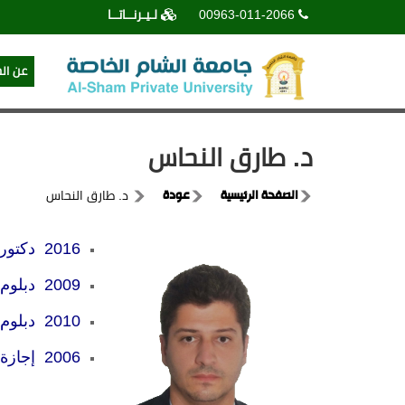
00963-011-2066
لـيـرنــاتــا
عن ال
د. طارق النحاس
الصفحة الرئيسية
عودة
د. طارق النحاس
2016 دكتوراه في الحقوق - قسم
2009 دبلوم القانون العام
2010 دبلوم
2006 إجازة في الحقوق