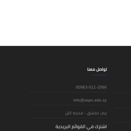
تواصل معنا
00963-011-2066
info@aspu.edu.sy
ريف دمشق - مدينة التل
اشترك في القوائم البريدية