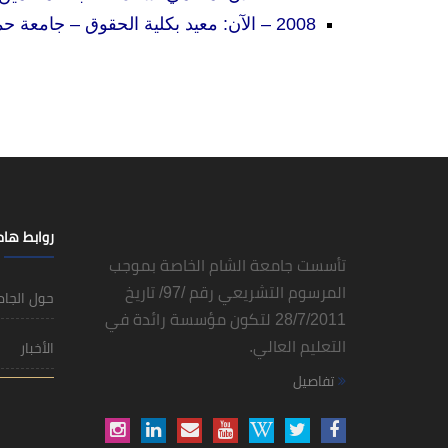
2008 –
الآن:
معيد بكلية الحقوق
–
جامعة ح
روابط ها
تأسست جامعة الشام الخاصة بموجب
المرسوم التشريعي رقم /97/ تاريخ
حول الجا
28/7/2011 لتكون مؤسسة رائدة في
التعليم العالي.
الأخبار
تفاصيل