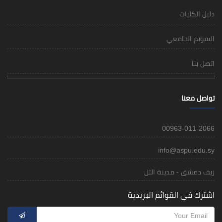
دليل الكليات
التقويم الجامعي
اتصل بنا
تواصل معنا
00963-011-2066
info@aspu.edu.sy
ريف دمشق - مدينة التل
اشترك في القوائم البريدية