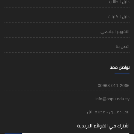
دليل الطالب
دليل الكليات
التقويم الجامعي
اتصل بنا
تواصل معنا
00963-011-2066
info@aspu.edu.sy
ريف دمشق - مدينة التل
اشترك في القوائم البريدية