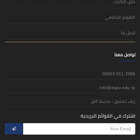
دليل الكليات
التقويم الجامعي
اتصل بنا
تواصل معنا
00963-011-2066
info@aspu.edu.sy
ريف دمشق - مدينة التل
اشترك في القوائم البريدية