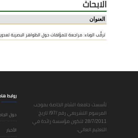
الابحاث
العنوان
ترقُّب الوباء: مراجعة للمؤلفات حول الظواهر البصرية لعدوى 
روابط ها
تأسست جامعة الشام الخاصة بموجب
المرسوم التشريعي رقم /97/ تاريخ
حول الجا
28/7/2011 لتكون مؤسسة رائدة في
التعليم العالي.
الأخبار