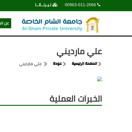
00963-011-2066
لـيـرنــاتــا
عن ال
علي مارديني
الصفحة الرئيسية
عودة
علي مارديني
الخبرات العملية