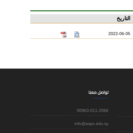
التاريخ
2022-06-05
تواصل معنا
00963-011-2066
info@aspu.edu.sy