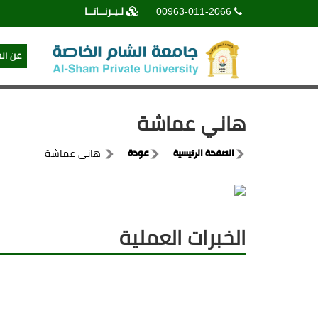
00963-011-2066
لـيـرنــاتــا
عن ال
هاني عماشة
الصفحة الرئيسية
عودة
هاني عماشة
الخبرات العملية