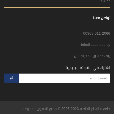
تواصل معنا
00963-011-2066
info@aspu.edu.sy
ريف دمشق - مدينة التل
اشترك في القوائم البريدية
جامعة الشام الخاصة 2023-2026 © جميع الحقوق محفوظة