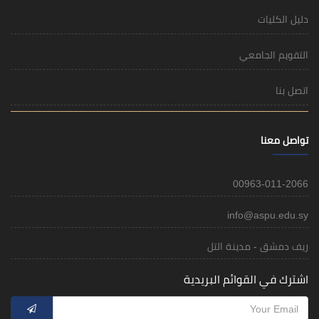
دليل الكليات
التقويم الجامعي
اتصل بنا
تواصل معنا
00963-011-2066
info@aspu.edu.sy
ريف دمشق - مدينة التل
اشترك في القوائم البريدية