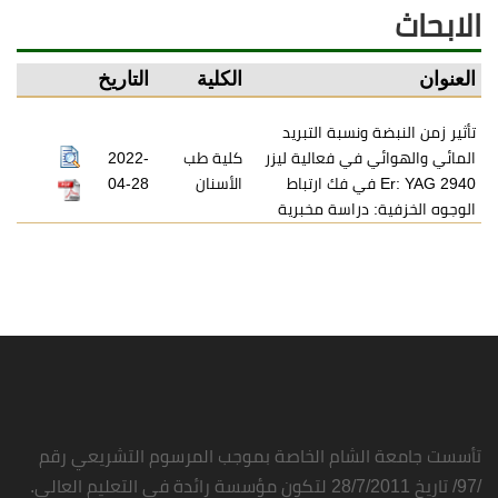
الابحاث
العنوان
الكلية
التاريخ
تأثير زمن النبضة ونسبة التبريد
المائي والهوائي في فعالية ليزر
كلية طب
2022-
Er: YAG 2940 في فك ارتباط
الأسنان
04-28
الوجوه الخزفية: دراسة مخبرية
تأسست جامعة الشام الخاصة بموجب المرسوم التشريعي رقم
/97/ تاريخ 28/7/2011 لتكون مؤسسة رائدة في التعليم العالي.