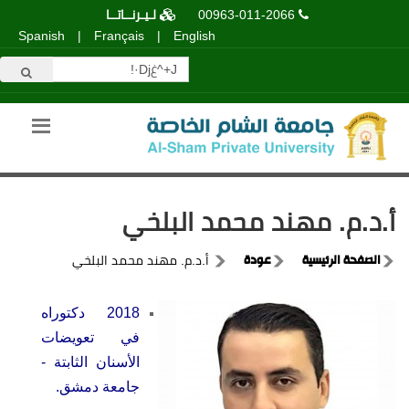
00963-011-2066
لـيـرنــاتــا
Spanish
|
Français
|
English
أ.د.م. مهند محمد البلخي
الصفحة الرئيسية
عودة
أ.د.م. مهند محمد البلخي
2018 دكتوراه
في تعويضات
الأسنان الثابتة -
جامعة دمشق.