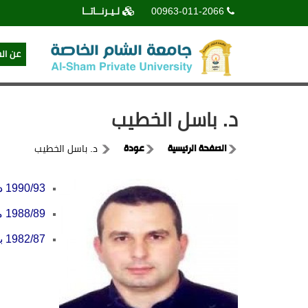
00963-011-2066
لـيـرنــاتــا
عن ال
د. باسل الخطيب
الصفحة الرئيسية
عودة
د. باسل الخطيب
1990/93 دكتوراه في علوم الكمبيوتر من جامعة بوردو / فرنسا.
1988/89 ماجستير في علوم الكمبيوتر من INPG-ENSIMAG / فرنسا.
1982/87 بكالوريوس في علوم الكمبيوتر من المعهد العالي للعلوم التطبيقية والتكنولوجيا - دمشق / سورية.