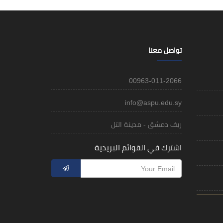
تواصل معنا
00963-011-2066
info@aspu.edu.sy
ريف دمشق - مدينة التل
اشترك في القوائم البريدية