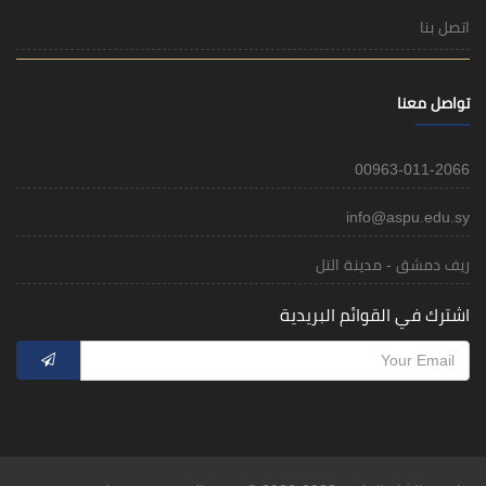
اتصل بنا
تواصل معنا
00963-011-2066
info@aspu.edu.sy
ريف دمشق - مدينة التل
اشترك في القوائم البريدية