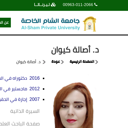
00963-011-2066
لـيـرنــاتــا
عن ال
د. أصالة كيوان
الصفحة الرئيسية
عودة
د. أصالة كيوان
2016 دكتوراه في القانون الخاص (المدني).
2012 ماجستير في القانون الخاص (المدني).
2007 إجازة في الحقوق من جامعة دمشق.
السيرة الذاتية
صفحة الباحث العل