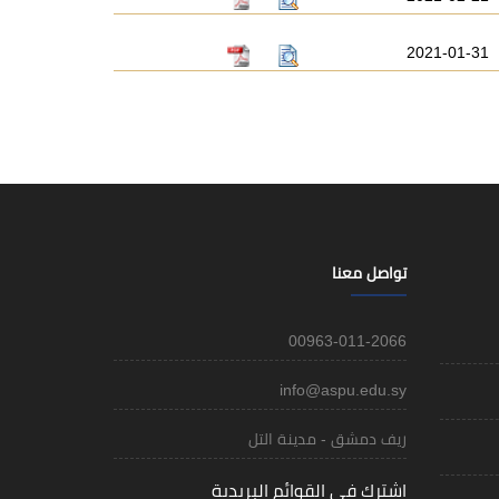
2021-01-31
تواصل معنا
00963-011-2066
info@aspu.edu.sy
ريف دمشق - مدينة التل
اشترك في القوائم البريدية