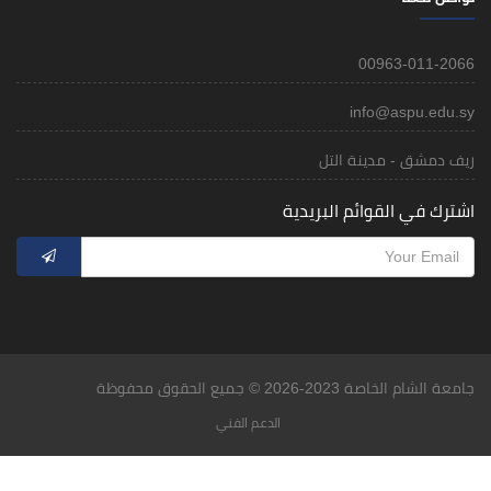
00963-011-2066
info@aspu.edu.sy
ريف دمشق - مدينة التل
اشترك في القوائم البريدية
جامعة الشام الخاصة 2023-2026 © جميع الحقوق محفوظة
الدعم الفني