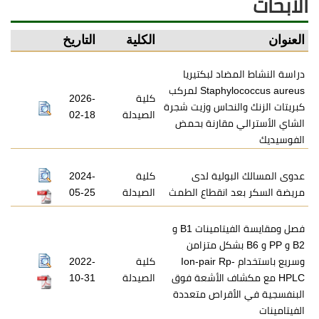
الابحاث
العنوان
الكلية
التاريخ
دراسة النشاط المضاد لبكتيريا
Staphylococcus aureus لمركب
كلية
2026-
كبريتات الزنك والنحاس وزيت شجرة
الصيدلة
02-18
الشاي الأسترالي مقارنة بحمض
الفوسيديك
عدوى المسالك البولية لدى
كلية
2024-
مريضة السكر بعد انقطاع الطمث
الصيدلة
05-25
فصل ومقايسة الفيتامينات B1 و
B2 و PP و B6 بشكل متزامن
وسريع باستخدام Ion-pair Rp-
كلية
2022-
HPLC مع مكشاف الأشعة فوق
الصيدلة
10-31
البنفسجية في الأقراص متعددة
الفيتامينات