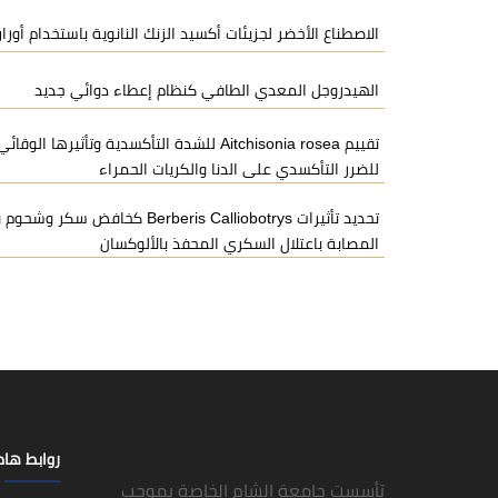
الاصطناع الأخضر لجزيئات أكسيد الزنك النانوية باستخدام أورا
الهيدروجل المعدي الطافي كنظام إعطاء دوائي جديد
تقييم Aitchisonia rosea للشدة التأكسدية وتأ
للضرر التأكسدي على الدنا والكريات الحمراء
تحديد تأثيرات erberis Calliobotrys
المصابة باعتلال السكري المحفذ بالألوكسان
روابط ها
تأسست جامعة الشام الخاصة بموجب