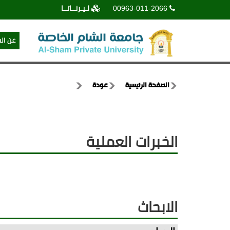
00963-011-2066
لـيـرنــاتــا
عن ال
الصفحة الرئيسية
عودة
الخبرات العملية
الابحاث