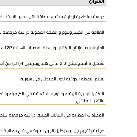
العنوان
دراسة مقطعية لإدارك مجتمع منطقة التل سوريا للاستخدام
العلاقة بين الميكروبيوم و الصحة الفموية دراسة مرجعية 
الفارماميديا وإنتاج البكتناز بواسطة العصيات الهشة Mz-12P
تشكيل 5-أمينوميثيل-2,3-ثنائي هيدروبيريدين-4(1H)-من أملاح 4-أمينو-رباعي هيدروبيريدينيليدين
تقييم اليقظة الدوائية لدى الصيدلي في سورية
البكتريا البحرية الزرقاء والأوجه المتعلقة في الكيمياء والفع
والتغير المناخي
المضادات الفطرية في النباتات الطبية، دراسة مرجعية شام
صياغة وتقييم جل زيت إكليل الجبل الموضعي في معالجة ح