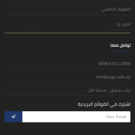
التقويم الجامعي
اتصل بنا
تواصل معنا
00963-011-2066
info@aspu.edu.sy
ريف دمشق - مدينة التل
اشترك في القوائم البريدية