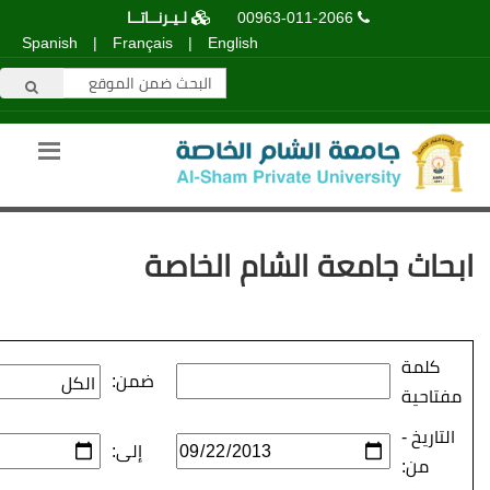
00963-011-2066
لـيـرنــاتــا
Spanish
|
Français
|
English
عة الشام الخاصة
ضمن:
إلى: