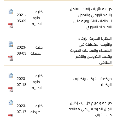
اء التعامل
كلية
تحول
2021-
العلوم
نية على
05-09
الادارية
زرقاء
ة في
كلية
2023-
ات الحيوية
الصيدلة
08-03
التغير
كلية
تكاليف
2023-
العلوم
07-18
الادارية
زيت إكليل
كلية
2023-
في معالجة
الصيدلة
07-17