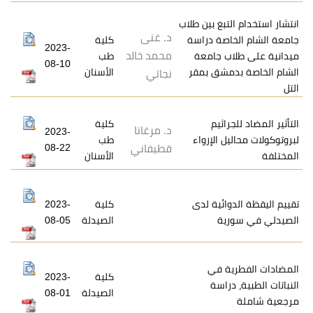
تبغ بين طلاب
د. غنى
اصة دراسة
كلية
2023-
محمد خالد
ب جامعة
طب
08-10
مشق بمقر
الأسنان
نجاتي
اثيم
كلية
د. مرغانا
2023-
ل الإرواء
طب
08-22
قطيفاني
الأسنان
ائية لدى
كلية
2023-
ية
الصيدلة
08-05
ة في
كلية
2023-
راسة
الصيدلة
08-01