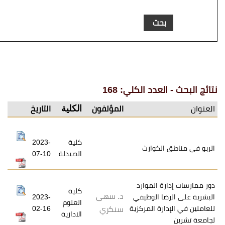
عدد الكلي: 168
الكلية
المؤلفون
التاريخ
كلية
2023-
لكوارث
الصيدلة
07-10
ة الموارد
كلية
د. سهى
ا الوظيفي
2023-
العلوم
رة المركزية
02-16
سنكري
الادارية