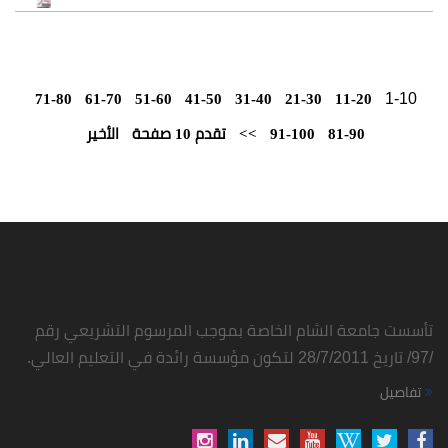
71-80
61-70
51-60
41-50
31-40
21-30
91-100
>>
تقدم 10 صفحة
الأخير
شام الخاصة بموجب المرسوم التشريعي رقم