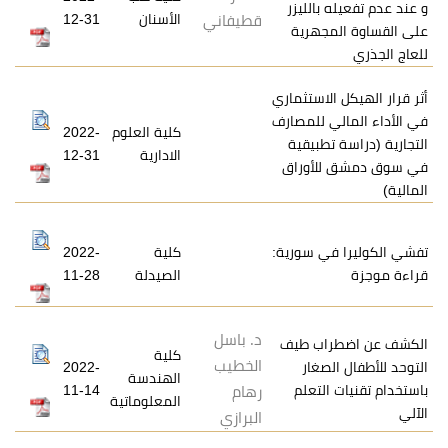
بالليزر
الأسنان
12-31
قطيفاني
جهرية
لاستثماري
 للمصارف
كلية العلوم
2022-
طبيقية
الادارية
12-31
لأوراق
ي سورية:
كلية
2022-
الصيدلة
11-28
د. باسل
اب طيف
كلية
الخطيب
صغار
2022-
الهندسة
لتعلم
11-14
رهام
المعلوماتية
البرازي