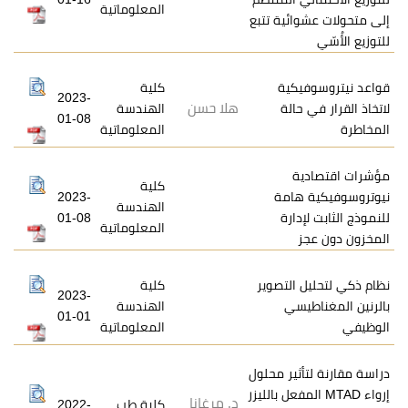
المعلوماتية
ئية تتبع
كية
كلية
2023-
هلا حسن
الة
الهندسة
01-08
المعلوماتية
ة
كلية
امة
2023-
الهندسة
ارة
01-08
المعلوماتية
التصوير
كلية
2023-
سي
الهندسة
01-01
المعلوماتية
ثير محلول
M المفعل بالليزر
د. مرغانا
كلية طب
2022-