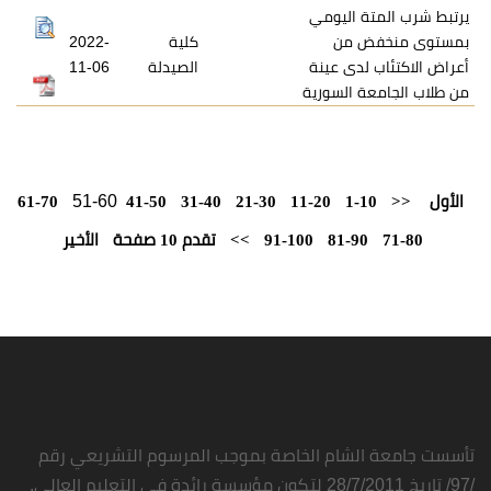
 اليومي
 من
كلية
2022-
دى عينة
الصيدلة
11-06
 السورية
51-60
61-70
41-50
31-40
21-30
11-20
1
81-9
91-100
>>
تقدم 10 صفحة
الأخير
شام الخاصة بموجب المرسوم التشريعي رقم