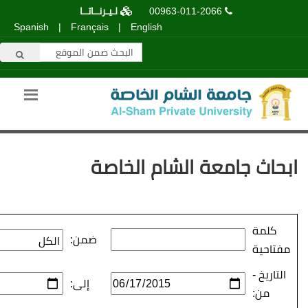
00963-011-2066
لـيـرنــاتــا
Spanish
|
Français
|
English
عة الشام الخاصة
ضمن:
إلى: