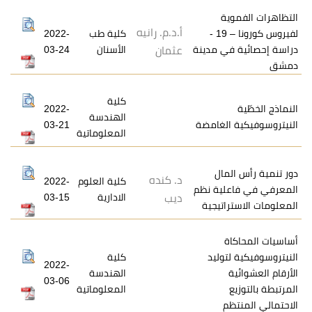
ة
أ.د.م. رانيه
لفيروس كورونا – 19 -
كلية طب
2022-
ي مدينة
الأسنان
03-24
عثمان
كلية
2022-
الهندسة
الغامضة
03-21
المعلوماتية
مال
د. كنده
كلية العلوم
2022-
لية نظم
الادارية
03-15
ديب
اتيجية
ة
توليد
كلية
2022-
الهندسة
03-06
المعلوماتية
م