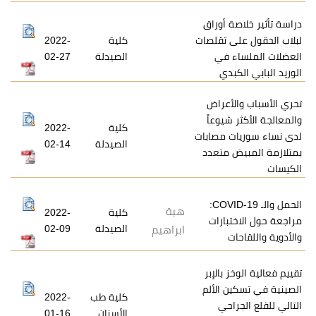
 أوراق
 تقلصات
كلية
2022-
 في
الصيدلة
02-27
بدي
أعراض
شيوعاً
كلية
2022-
 مصابات
الصيدلة
02-14
 متعدد
الحمل والـ COVID-19:
هبة
كلية
2022-
بارات
الصيدلة
02-09
ابراهيم
ت
 بالإبر
 الألم
كلية طب
2022-
احي
الأسنان
01-16