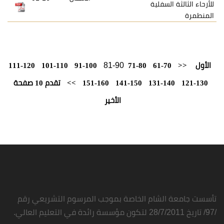
سفلية
81-90
111-120
101-110
91-100
71-80
61-
131-
141-150
151-160
>>
تقدم 10 صفحة
الأخير
شام الخاصة بموجب المرسوم التشريعي رقم