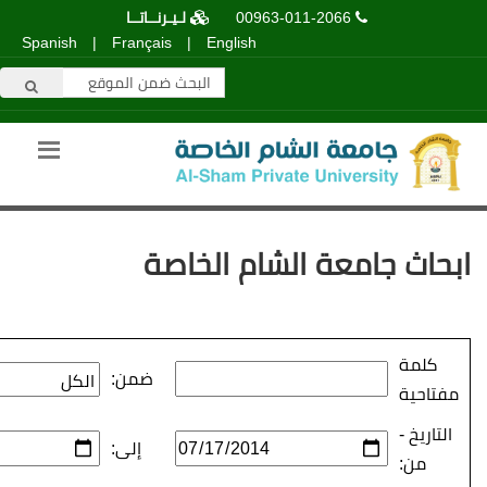
00963-011-2066
لـيـرنــاتــا
Spanish
|
Français
|
English
عة الشام الخاصة
ضمن:
إلى: