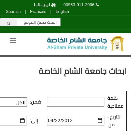
00963-011-2066
لـيـرنــاتــا
Spanish
|
Français
|
English
عة الشام الخاصة
ضمن:
إلى: