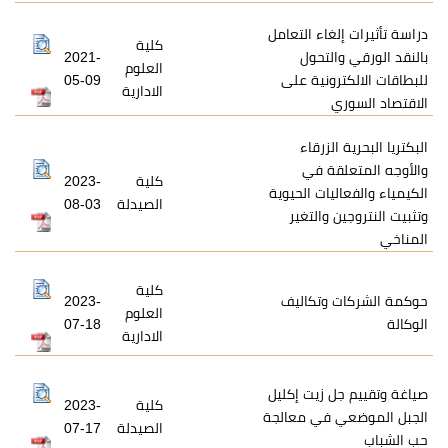
اء التعامل
كلية
تحول
2021-
العلوم
نية على
05-09
الادارية
زرقاء
ة في
كلية
2023-
ات الحيوية
الصيدلة
08-03
التغير
كلية
تكاليف
2023-
العلوم
07-18
الادارية
زيت إكليل
كلية
2023-
في معالجة
الصيدلة
07-17