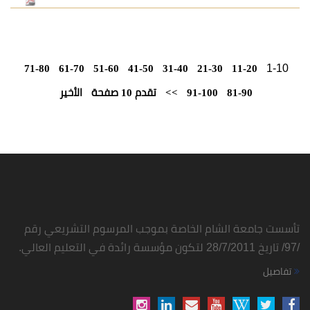
71-80
61-70
51-60
41-50
31-40
21-30
91-100
>>
تقدم 10 صفحة
الأخير
شام الخاصة بموجب المرسوم التشريعي رقم