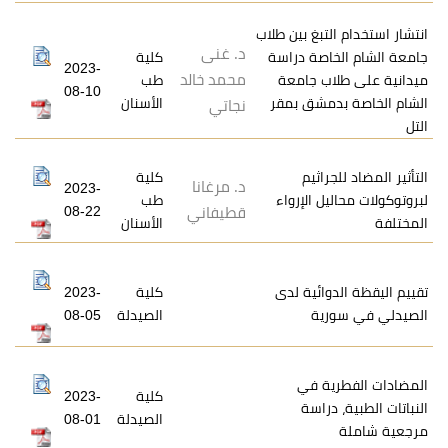
تبغ بين طلاب
د. غنى
اصة دراسة
كلية
2023-
محمد خالد
ب جامعة
طب
08-10
مشق بمقر
الأسنان
نجاتي
اثيم
كلية
د. مرغانا
2023-
ل الإرواء
طب
08-22
قطيفاني
الأسنان
ائية لدى
كلية
2023-
ية
الصيدلة
08-05
ة في
كلية
2023-
راسة
الصيدلة
08-01