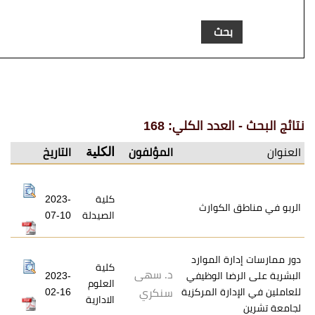
عدد الكلي: 168
الكلية
المؤلفون
التاريخ
كلية
2023-
لكوارث
الصيدلة
07-10
ة الموارد
كلية
د. سهى
ا الوظيفي
2023-
العلوم
رة المركزية
02-16
سنكري
الادارية