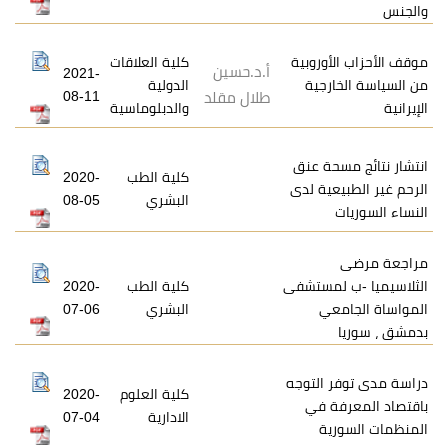
وروبية
كلية العلاقات
أ.د.حسين
2021-
جية
الدولية
08-11
طلال مقلد
والدبلوماسية
ة عنق
كلية الطب
2020-
ية لدى
البشري
08-05
مستشفى
كلية الطب
2020-
ي
البشري
07-06
التوجه
كلية العلوم
2020-
 في
الادارية
07-04
ة