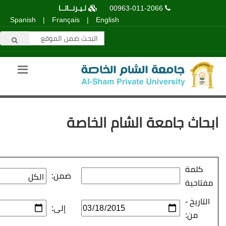
00963-011-2066
لـيـرنــاتــا
Spanish
|
Français
|
English
عة الشام الخاصة
ضمن:
إلى: