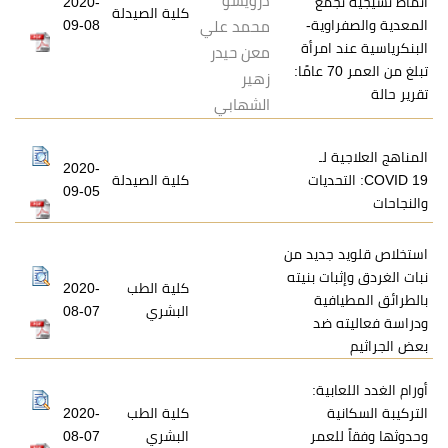
درويشو
مع
2020-
كلية الصيدلة
ية-
09-08
محمد علي
مرأة
معن حيدر
تبلغ من العمر 70 عامًا:
زهير
الشهابي
ـ
2020-
تحديات
كلية الصيدلة
09-05
ديد من
ت بنيته
كلية الطب
2020-
ية
البشري
08-07
ضد
ية:
كلية الطب
2020-
عمر
البشري
08-07