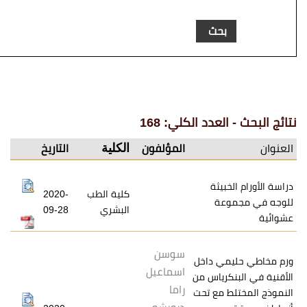
عدد الكلي: 168
الكلية
المؤلفون
التاريخ
يثة
كلية الطب
2020-
عة
البشري
09-28
سوسن
ي داخل
اسماعيل
رياس من
راما
 مع تحت