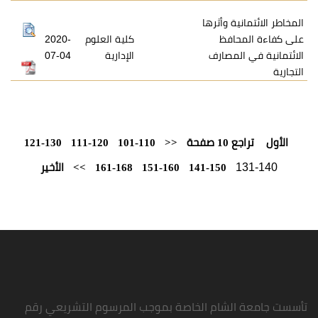
 وأثرها
فظ
كلية العلوم
2020-
مصارف
الإدارية
07-04
حة
<<
101-110
111-120
121-130
141-150
151-160
161-168
>>
الأخير
شام الخاصة بموجب المرسوم التشريعي رقم