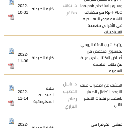
د. نواف
سريع باستخدام Ion-pair
2022-
كلية الصيدلة
ع مكشاف
10-31
مظفر
فسجية
ددة
 اليومي
 من
2022-
دى عينة
كلية الصيدلة
11-06
د. باسل
اب طيف
كلية
الخطيب
صغار
2022-
الهندسة
لتعلم
11-14
رهام
المعلوماتية
البرازي
ي
2022-
كلية الصيدلة