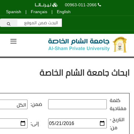
00963-011-2066
لـيـرنــاتــا
Spanish
|
Français
|
English
عة الشام الخاصة
ضمن:
إلى: