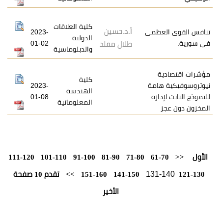
كلية العلاقات
أ.د.حسين
عظمى
2023-
الدولية
01-02
طلال مقلد
والدبلوماسية
ة
كلية
امة
2023-
الهندسة
ارة
01-08
المعلوماتية
111-120
101-110
91-100
81-90
71-80
61-
141-150
151-160
>>
تقدم 10 صفحة
الأخير