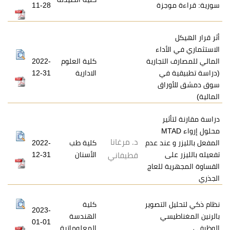
جزة
11-28
أداء
لتجارية
كلية العلوم
2022-
في
الادارية
12-31
اق
ير
ء MTAD
د. مرغانا
عند عدم
كلية طب
2022-
ى
الأسنان
12-31
قطيفاني
 للعاج
التصوير
كلية
2023-
سي
الهندسة
01-01
المعلوماتية