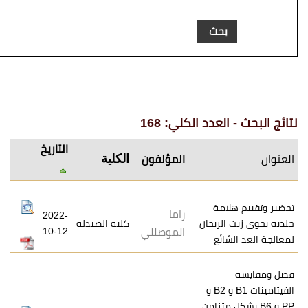
عدد الكلي: 168
التاريخ
الكلية
المؤلفون
مة
راما
2022-
لريحان
كلية الصيدلة
10-12
الموصللي
ئع
الفيتامينات B1 و B2 و
 متزامن