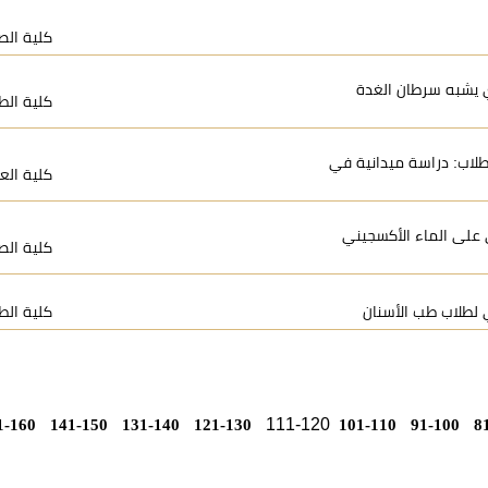
كلية الص
 63 عامًا: سرطان كلوي يشبه سرطان الغدة
كلية الط
طلاب: دراسة ميدانية في
كلية العل
ها الوقائي على الماء الأكسجيني
كلية الص
ي لطلاب طب الأسنان
كلية الط
111-120
1-160
141-150
131-140
121-130
101-110
91-100
8