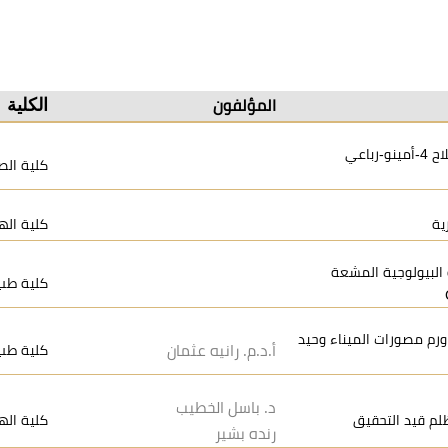
الكلية
المؤلفون
تشكيل 5-أمينوميثيل-2,3-ثنائي هيدروبيريدين-4(1H)-من أملاح 4-أمينو-رباعي
كلية الص
ية
كلية اله
 البيولوجية المشعة
كلية طب 
 المتقرّن و ورم مصورات الميناء وحيد
أ.د.م. رانيه عثمان
كلية طب 
د. باسل الخطيب
م قيد التحقيق
كلية اله
رنده بشير