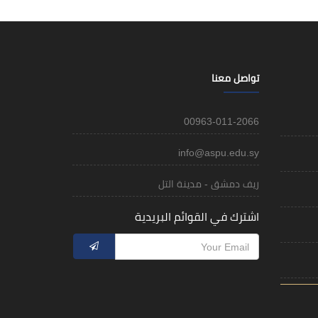
تواصل معنا
00963-011-2066
info@aspu.edu.sy
ريف دمشق - مدينة التل
اشترك في القوائم البريدية