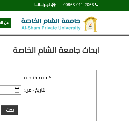
00963-011-2066
لـيـرنــاتــا
عن ال
ابحاث جامعة الشام الخاصة
كلمة مفتاحية
التاريخ - من: