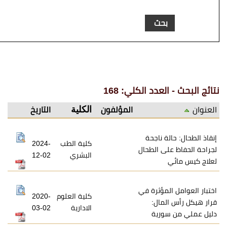
عدد الكلي: 168
الكلية
المؤلفون
التاريخ
ة ناجحة
كلية الطب
2024-
ى الطحال
البشري
12-02
لمؤثرة في
كلية العلوم
2020-
مال:
الادارية
03-02
ورية