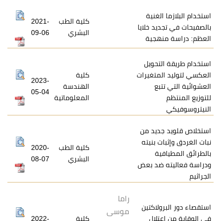
لغنية
كلية الطب
2021-
يد خلايا
البشري
09-06
هجية
تحويل
متغيرات
كلية
2023-
بع
الهندسة
05-04
المعلوماتية
ديد من
ت بنيته
كلية الطب
2020-
ية
البشري
08-07
 ضد بعض
راما
لاكتين
موسى
تلال
كلية
2022-