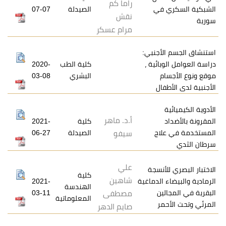
راما كم
 في
الصيدلة
07-07
نقش
مرام عسكر
لأجنبي:
بائية ،
كلية الطب
2020-
م
البشري
03-08
فال
أ.د. ماهر
كلية
2021-
لاج
الصيدلة
06-27
سيفو
علي
لأنسجة
كلية
شاهين
 الدماغية
2021-
الهندسة
ين
03-11
مصطفى
المعلوماتية
مر
صايم الدهر