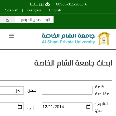
00963-011-2066
لـيـرنــاتــا
Spanish
|
Français
|
English
عة الشام الخاصة
ضمن:
إلى: