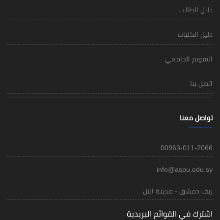
i
 التل
م البريدية