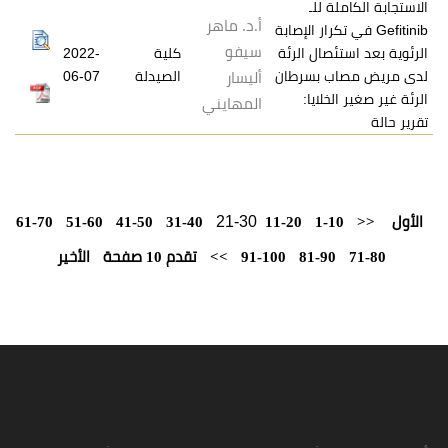
للـ
أ.د. ماهر
تكرار الإصابة
سيفو
ال الرئة
كلية
2022-
 بسرطان
الصيدلة
06-07
أليسار
ايا:
المهايني
21-30
61-70
51-60
41-50
31-40
11-20
1
81-9
91-100
>>
تقدم 10 صفحة
الأخير