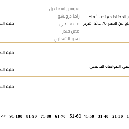
سوسن اسماعيل
راما درويشو
 المختلط مع تحت أنماط
نسيجية تجمع المعدية والصفراوية-البنكرياسية عند امرأة تبلغ من العمر 70 عامًا: تقرير
محمد علي
كلية الص
معن حيدر
زهير الشهابي
كلية الط
لعامي 2018 و 2019 في مستشفى المواساة الجامعي
كلية الط
كلية الص
51-60
>>
91-100
81-90
71-80
61-70
41-50
31-40
21-30
1