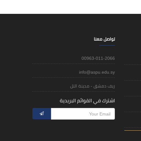
تواصل معنا
00963-011-2066
info@aspu.edu.sy
ريف دمشق - مدينة التل
اشترك في القوائم البريدية