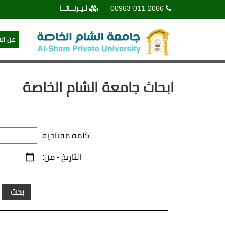
00963-011-2066
لـيـرنــاتــا
عن ال
ابحاث جامعة الشام الخاصة
كلمة مفتاحية
التاريخ - من: