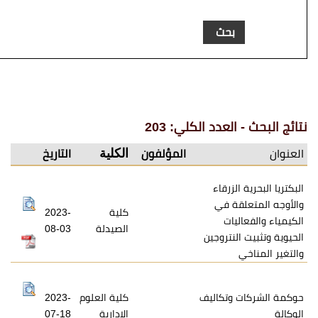
عدد الكلي: 203
الكلية
المؤلفون
التاريخ
زرقاء
ة في
كلية
2023-
ات
الصيدلة
08-03
نتروجين
تكاليف
كلية العلوم
2023-
الادارية
07-18