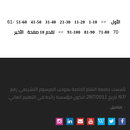
61-
51-60
41-50
31-40
21-30
11-20
1-1
81-90
91-100
>>
تقدم 10 صفحة
الأخير
شام الخاصة بموجب المرسوم التشريعي رقم