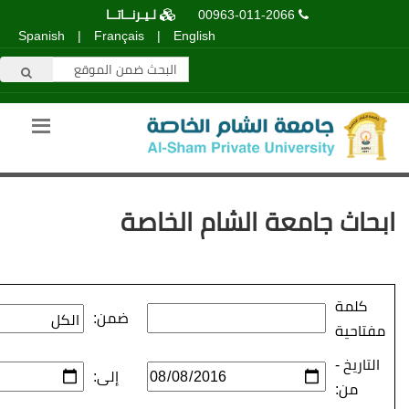
00963-011-2066
لـيـرنــاتــا
Spanish
|
Français
|
English
عة الشام الخاصة
ضمن:
إلى: