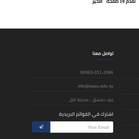
تقدم 10 صفحة
الأخير
تواصل معنا
00963-011-2066
info@aspu.edu.sy
ريف دمشق - مدينة التل
اشترك في القوائم البريدية