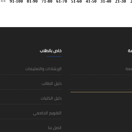
>>
91-100
81-90
71-80
61-70
51-60
41-50
31-40
21-30
مة
خاص بالطلاب
معة
الإرشادات والتعليمات
دليل الطالب
دليل الكليات
التقويم الجامعي
اتصل بنا