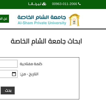
لـيـرنــاتــا
00963-011-2066
عن ال
ابحاث جامعة الشام الخاصة
كلمة مفتاحية
التاريخ - من: