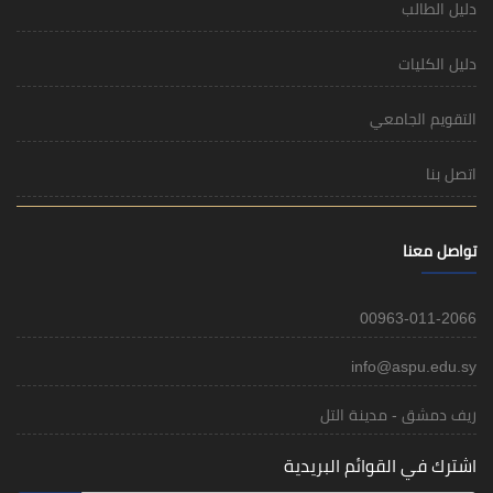
i
 التل
م البريدية