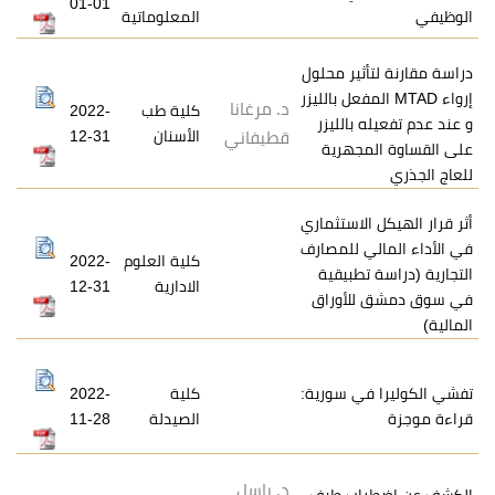
01-01
المعلوماتية
ثير محلول
M المفعل بالليزر
د. مرغانا
كلية طب
2022-
بالليزر
الأسنان
12-31
قطيفاني
جهرية
لاستثماري
 للمصارف
كلية العلوم
2022-
طبيقية
الادارية
12-31
لأوراق
ي سورية:
كلية
2022-
الصيدلة
11-28
د. باسل
اب طيف