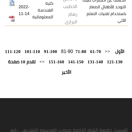
كلية
الخطيب
صغار
2022-
الهندسة
لتعلم
11-14
رهام
المعلوماتية
البرازي
81-90
111-120
101-110
91-100
71-80
61-
131-
141-150
151-160
>>
تقدم 10 صفحة
الأخير
شام الخاصة بموجب المرسوم التشريعي رقم