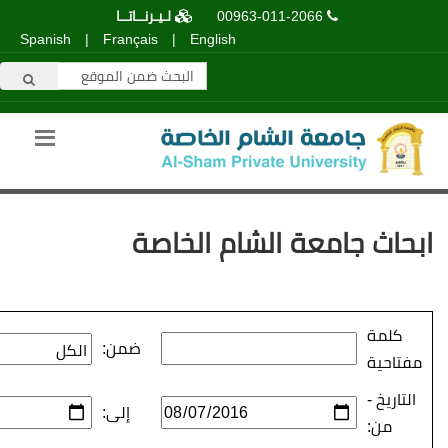
00963-011-2066
لـيـرنــاتــا
Spanish
|
Français
|
English
عة الشام الخاصة
ضمن:
إلى: