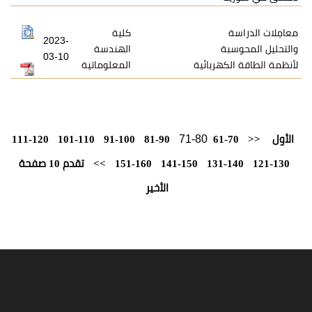
كلية
2023-
ة
الهندسة
03-10
كهربائية
المعلوماتية
71-80
111-120
101-110
91-100
81-90
61-
131-
141-150
151-160
>>
تقدم 10 صفحة
الأخير