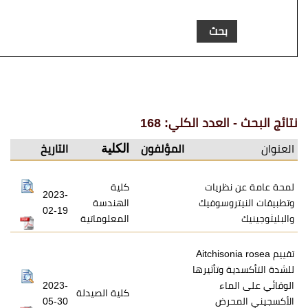
عدد الكلي: 168
الكلية
المؤلفون
التاريخ
ريات
كلية
2023-
وسوفيك
الهندسة
02-19
المعلوماتية
Aitchison
تأثيرها
ء
2023-
كلية الصيدلة
رض
05-30