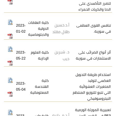
على
مراء
كلية العلاقات
أ.د.حسين
عظمى
2023-
الدولية
01-02
طلال مقلد
والدبلوماسية
د. شيرين
 على
كلية العلوم
2023-
سورية
الإدارية
05-22
ديب
تحويل
كلية
2023-
ئية
الهندسة
05-04
 المنتظم
المعلوماتية
لورمية
أ.د.م. رانيه
السني
كلية طب
2023-