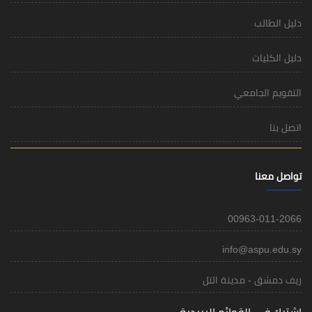
i
 التل