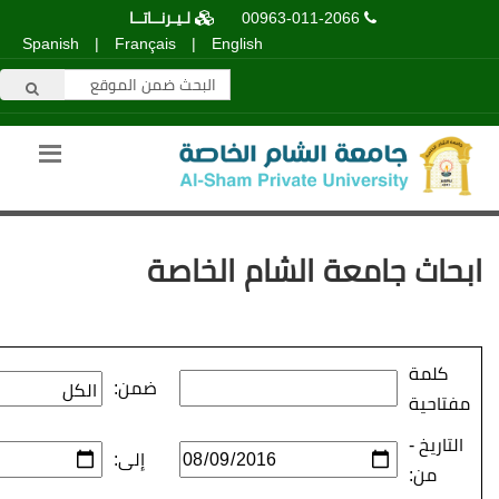
00963-011-2066
لـيـرنــاتــا
Spanish
|
Français
|
English
عة الشام الخاصة
ضمن:
إلى: