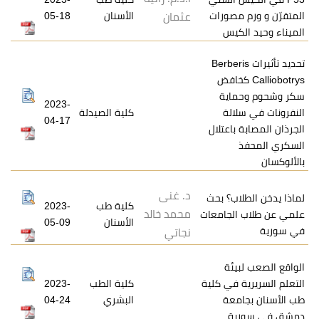
صورات
الأسنان
05-18
عثمان
يس
يرات Berberis
Ca كخافض
ية
2023-
لة
كلية الصيدلة
04-17
اعتلال
د. غنى
ب؟ بحث
كلية طب
2023-
محمد خالد
جامعات
الأسنان
05-09
نجاتي
ئة
في كلية
كلية الطب
2023-
عة
البشري
04-24
ة