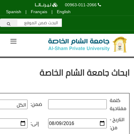
00963-011-2066
لـيـرنــاتــا
Spanish
|
Français
|
English
عة الشام الخاصة
ضمن:
إلى: