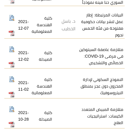
نموذجاً
 إطار
كلية
د. باسل
 حكومية
2021-
الهندسة
الخمس
12-07
الخطيب
المعلوماتية
لسيتوكين
كلية
2021-
في مرضى COVID-19:
الصيدلة
12-02
يص
لإدارة
كلية
2021-
 بمنطق
الهندسة
11-02
المعلوماتية
لمتعدد
كلية
2021-
جيات
الصيدلة
10-28