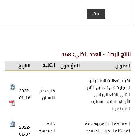
عدد الكلي: 168
الكلية
المؤلفون
التاريخ
 بالإبر
 الألم
كلية طب
2022-
احي
الأسنان
01-16
سفلية
سوفيكية
كلية
2022-
لمتعدد
الهندسة
01-07