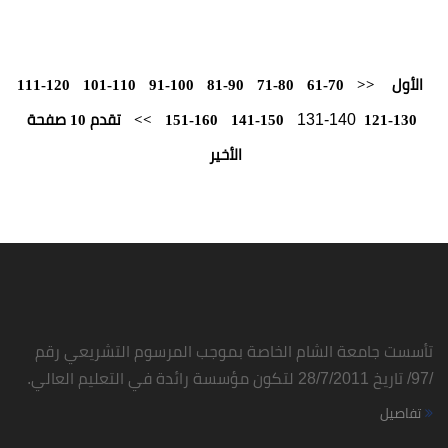
111-120
101-110
91-100
81-90
71-80
61-
141-150
151-160
>>
تقدم 10 صفحة
الأخير
شام الخاصة بموجب المرسوم التشريعي رقم