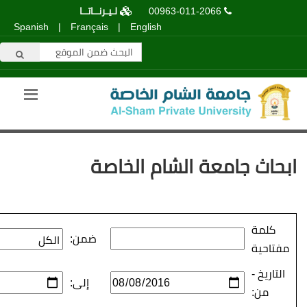
00963-011-2066
لـيـرنــاتــا
Spanish
|
Français
|
English
عة الشام الخاصة
ضمن:
إلى: