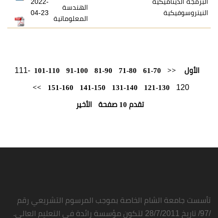
ية
2022-
الهندسة
04-23
المعلوماتية
111-
101-110
91-100
81-90
71-80
61-7
>>
151-160
141-150
131-140
121-
تقدم 10 صفحة
الأخير
شام الخاصة بموجب المرسوم التشريعي رقم