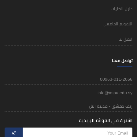
i
 التل
م البريدية