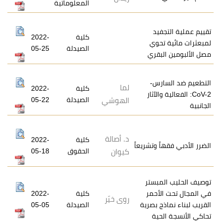
المعلوماتية
فيد
كلية
2022-
حوي
الصيدلة
05-25
بقري
رس-
لما
كلية
2022-
والآثار
الصيدلة
05-22
الهوشي
د. أصالة
كلية
2022-
 وتشريعاً
الحقوق
05-18
كيوان
مبستر
لأحمر
كلية
2022-
روى خيّر
ج بصرية
الصيدلة
05-05
حية