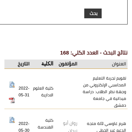
عدد الكلي: 168
الكلية
المؤلفون
التاريخ
يم
روني من
كلية العلوم
2022-
: دراسة
الادارية
05-31
ة
كلية
روان أبو
متجه
2022-
الهندسة
05-30
زيدان