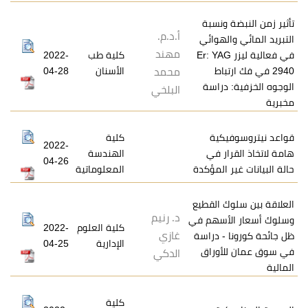
ونسبة
أ.د.م.
لهوائي
مهند
عالية ليزر Er: YAG
كلية طب
2022-
باط
الأسنان
04-28
محمد
دراسة
البلخي
كية
كلية
2022-
ر في
الهندسة
04-26
 المؤكدة
المعلوماتية
 القطيع
د. رنيم
أسهم في
كلية العلوم
2022-
غازي
- دراسة
الإدارية
04-25
أوراق
الدكي
كلية