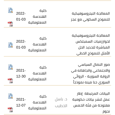
كلية
سوفيكية
2022-
الهندسة
 مع عجز
01-03
المعلوماتية
سوفيكية
كلية
بلكس
2022-
الهندسة
لحل
01-03
المعلوماتية
لخطي
اسي
كلية
هاته في
2021-
الهندسة
الروائي
12-30
المعلوماتية
نموذجاً
 إطار
كلية
د. باسل
 حكومية
2021-
الهندسة
الخمس
12-07
الخطيب
المعلوماتية