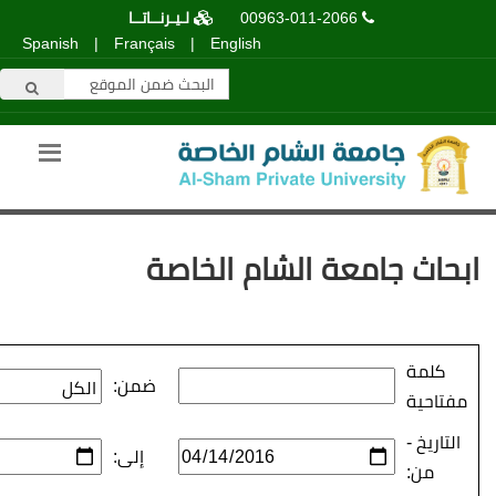
00963-011-2066
لـيـرنــاتــا
Spanish
|
Français
|
English
عة الشام الخاصة
ضمن:
إلى: