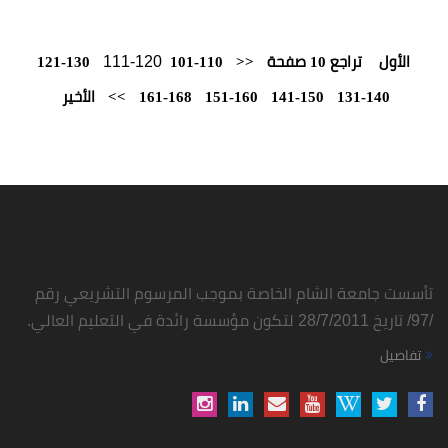
111-120
ة
<<
101-110
121-130
141-150
151-160
161-168
>>
الأخير
شام الخاصة بموجب المرسوم التشريعي رقم