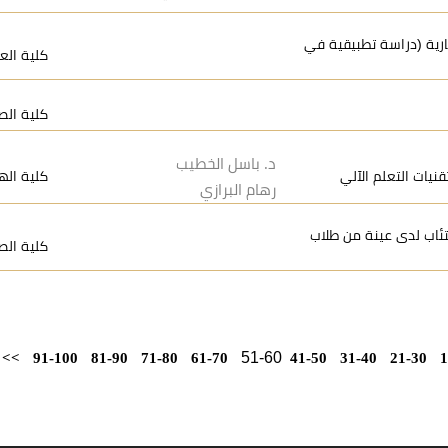
جارية (دراسة تطبيقية في
كلية العل
كلية الص
د. باسل الخطيب
يات التعلم الآلي
كلية اله
رهام البرازي
ئاب لدى عينة من طلاب
كلية الص
51-60
>>
91-100
81-90
71-80
61-70
41-50
31-40
21-30
1