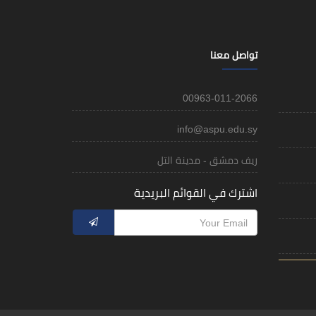
تواصل معنا
00963-011-2066
info@aspu.edu.sy
ريف دمشق - مدينة التل
اشترك في القوائم البريدية