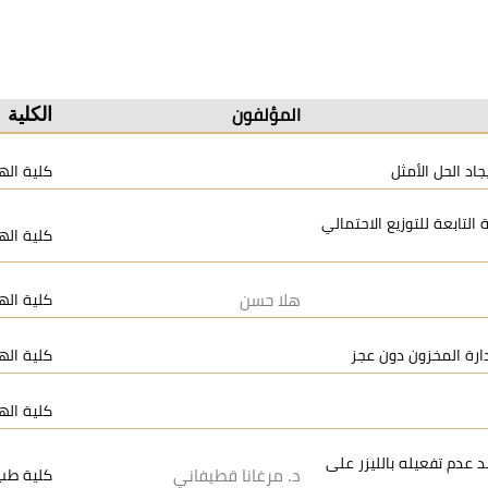
الكلية
المؤلفون
اد الحل الأمثل
كلية اله
التابعة للتوزيع الاحتمالي
كلية اله
هلا حسن
كلية اله
ارة المخزون دون عجز
كلية اله
كلية اله
M المفعل بالليزر و عند عدم تفعيله بالليزر على
د. مرغانا قطيفاني
كلية طب 