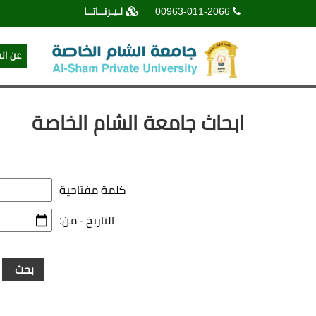
00963-011-2066
لـيـرنــاتــا
عن ال
ابحاث جامعة الشام الخاصة
كلمة مفتاحية
التاريخ - من: