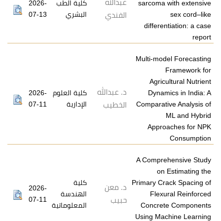
عبدالله
2026-
كلية الطب
sarcoma
07-13
البشري
الفندي
differ
Multi-mo
Agri
د. عبدالله
2026-
كلية العلوم
Dyna
07-11
الإدارية
Comparat
الخطيب
Appr
A Compr
o
كلية
Primary C
د. معن
2026-
الهندسة
Fle
07-11
حبيب
المعلوماتية
Concr
Using M