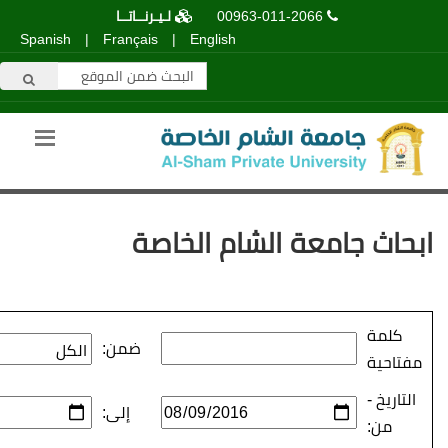
لـيـرنــاتــا
00963-011-2066
Spanish
|
Français
|
English
عة الشام الخاصة
ضمن:
إلى: