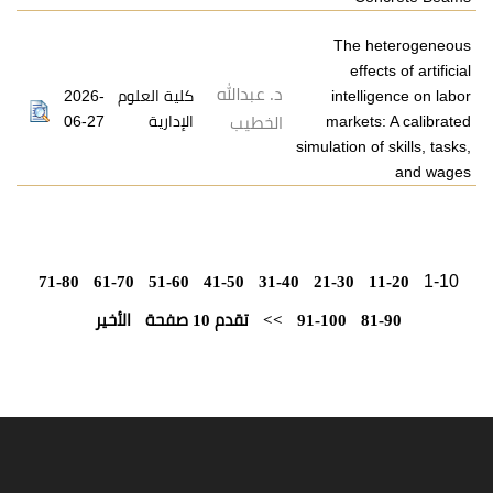
The
ef
د. عبدالله
2026-
كلية العلوم
inte
06-27
الإدارية
marke
الخطيب
simulation
71-80
61-70
51-60
41-50
31-40
21-30
الأخير
تقدم 10 صفحة
>>
91-100