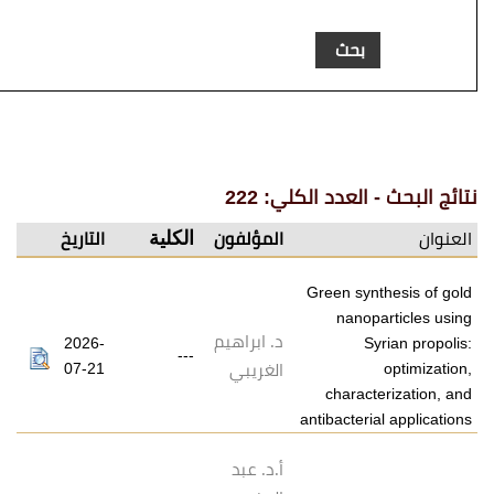
عدد الكلي: 222
الكلية
المؤلفون
التاريخ
Green s
nan
د. ابراهيم
2026-
---
07-21
الغريبي
chara
antibacte
أ.د. عبد