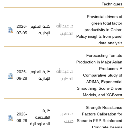
Prov
g
د. عبدالله
2026-
كلية العلوم
produ
07-05
الإدارية
الخطيب
Policy ins
For
Productio
د. عبدالله
2026-
كلية العلوم
Compa
06-28
الإدارية
الخطيب
ARI
Smoothin
Model
Stre
كلية
د. معن
2026-
Factor
الهندسة
06-28
Shear in
حبيب
المعلوماتية