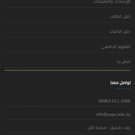
مات
i
 التل