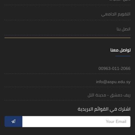
التقويم الجامعي
اتصل بنا
تواصل معنا
00963-011-2066
info@aspu.edu.sy
ريف دمشق - مدينة التل
اشترك في القوائم البريدية