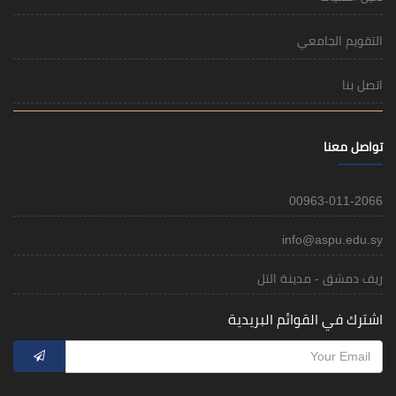
التقويم الجامعي
اتصل بنا
تواصل معنا
00963-011-2066
info@aspu.edu.sy
ريف دمشق - مدينة التل
اشترك في القوائم البريدية