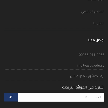
التقويم الجامعي
اتصل بنا
تواصل معنا
00963-011-2066
info@aspu.edu.sy
ريف دمشق - مدينة التل
اشترك في القوائم البريدية