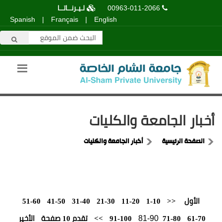
00963-011-2066
لـيـرنــاتــا
Spanish
|
Français
|
English
أخبار الجامعة والكليات
الصفحة الرئيسية
أخبار الجامعة والكليات
الأول
<<
1-10
11-20
21-30
31-40
41-50
51-60
81-90
61-70
71-80
91-100
>>
تقدم 10 صفحة
الأخير