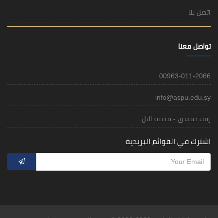
اتصل بنا
تواصل معنا
00963-011-2066
info@aspu.edu.sy
ريف دمشق - مدينة التل
اشترك في القوائم البريدية