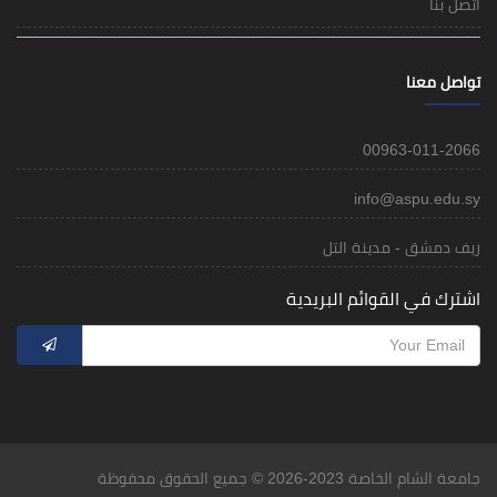
اتصل بنا
تواصل معنا
00963-011-2066
info@aspu.edu.sy
ريف دمشق - مدينة التل
اشترك في القوائم البريدية
جامعة الشام الخاصة 2023-2026 © جميع الحقوق محفوظة