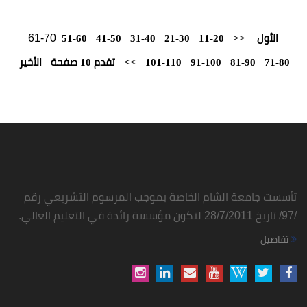
61-70
الأول
<<
11-20
21-30
31-40
41-50
51-60
71-80
81-90
91-100
101-110
>>
تقدم 10 صفحة
الأخير
تأسست جامعة الشام الخاصة بموجب المرسوم التشريعي رقم
/97/ تاريخ 28/7/2011 لتكون مؤسسة رائدة في التعليم العالي.
تفاصيل