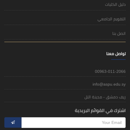
دليل الكليات
التقويم الجامعي
اتصل بنا
تواصل معنا
00963-011-2066
info@aspu.edu.sy
ريف دمشق - مدينة التل
اشترك في القوائم البريدية