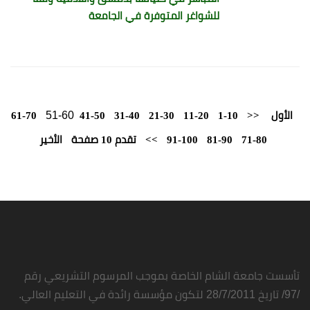
للشواغر المتوفرة في الجامعة
51-60
الأول
<<
1-10
11-20
21-30
31-40
41-50
61-70
71-80
81-90
91-100
>>
تقدم 10 صفحة
الأخير
تأسست جامعة الشام الخاصة بموجب المرسوم التشريعي رقم
/97/ تاريخ 28/7/2011 لتكون مؤسسة رائدة في التعليم العالي.