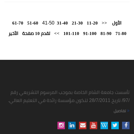
41-50
الأول
<<
11-20
21-30
31-40
51-60
61-70
71-80
81-90
91-100
101-110
>>
تقدم 10 صفحة
الأخير
تأسست جامعة الشام الخاصة بموجب المرسوم التشريعي رقم
/97/ تاريخ 28/7/2011 لتكون مؤسسة رائدة في التعليم العالي.
تفاصيل