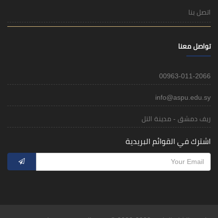
اتصل بنا
تواصل معنا
00963-011-2066
info@aspu.edu.sy
ريف دمشق - مدينة التل
اشترك في القوائم البريدية