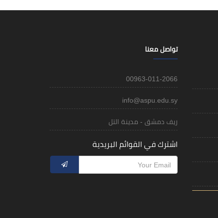
تواصل معنا
00963-011-2066
info@aspu.edu.sy
ريف دمشق - مدينة التل
اشترك في القوائم البريدية