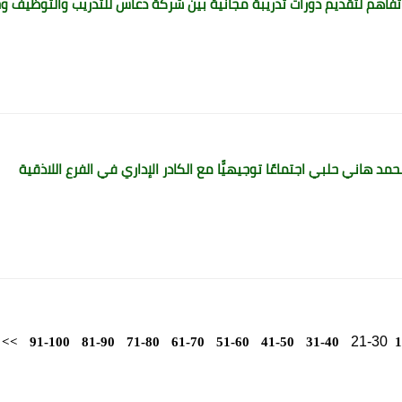
فاهم لتقديم دورات تدريبة مجانية بين شركة دعاس للتدريب والتوظيف وج
مد هاني حلبي اجتماعًا توجيهيًّا مع الكادر الإداري في الفرع اللاذقية
21-30
>>
91-100
81-90
71-80
61-70
51-60
41-50
31-40
1