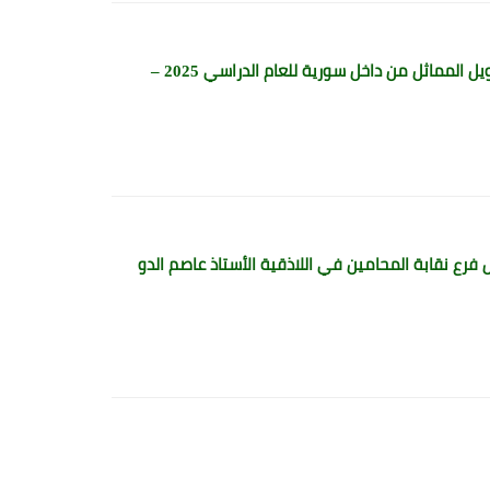
تبارك جامعة الشام الخاصة للطلاب المقبولين بموجب مفاضلة تغيير القيد ومفاضلة التحويل المماثل من داخل سورية للعام الدراسي 2025 –
فرع نقابة المحامين في اللاذقية الأستاذ عاصم الدو