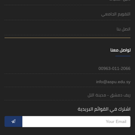
التقويم الجامعي
اتصل بنا
تواصل معنا
00963-011-2066
info@aspu.edu.sy
ريف دمشق - مدينة التل
اشترك في القوائم البريدية