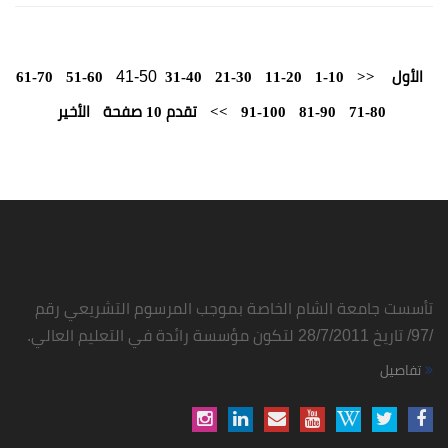
41-50
الأول
<<
1-10
11-20
21-30
31-40
51-60
61-70
71-80
81-90
91-100
>>
تقدم 10 صفحة
الأخير
تأسست جامعة الشام الخاصة بموجب المرسوم التشريعي رقم
/97/ تاريخ 28/7/2011 لتكون مؤسسة رائدة في التعليم العالي.
تفاصيل