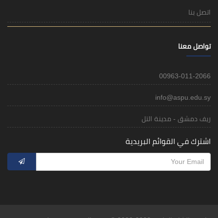
اتصل بنا
تواصل معنا
00963-011-2066
info@aspu.edu.sy
ريف دمشق - مدينة التل
اشترك في القوائم البريدية