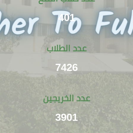
401
عدد الطلاب
7426
عدد الخريجين
3901