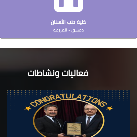
كلية طب الأسنان
دمشق - المزرعة
فعاليات ونشاطات