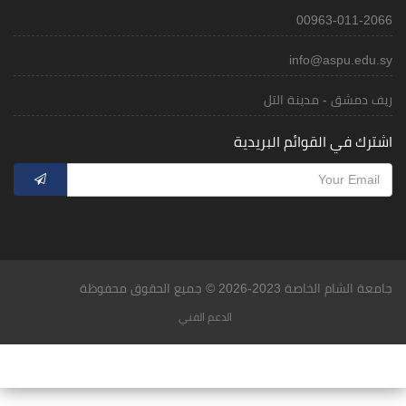
00963-011-2066
info@aspu.edu.sy
ريف دمشق - مدينة التل
اشترك في القوائم البريدية
جامعة الشام الخاصة 2023-2026 © جميع الحقوق محفوظة
الدعم الفني