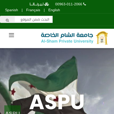
00963-011-2066
لـيـرنــاتــا
Spanish
|
Français
|
English
ASPU