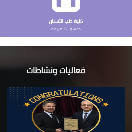
كلية طب الأسنان
دمشق - المزرعة
فعاليات ونشاطات