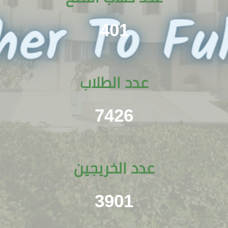
401
عدد الطلاب
7426
عدد الخريجين
3901