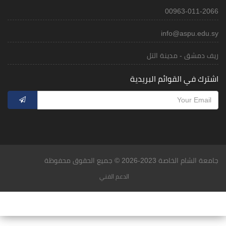
00963-011-2066
info@aspu.edu.sy
ريف دمشق - مدينة التل
اشترك في القوائم البريدية
جامعة الشام الخاصة 2023-2026 © جميع الحقوق محفوظة
الدعم الفني