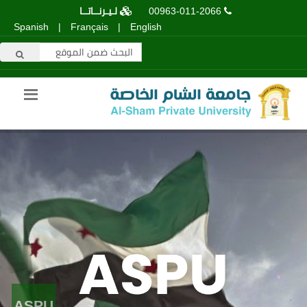
00963-011-2066
لـيـرنــاتــا
Spanish
|
Français
|
English
ASPU