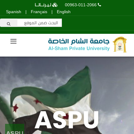
00963-011-2066
لـيـرنــاتــا
Spanish
|
Français
|
English
ASPU