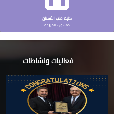
كلية طب الأسنان
دمشق - المزرعة
فعاليات ونشاطات