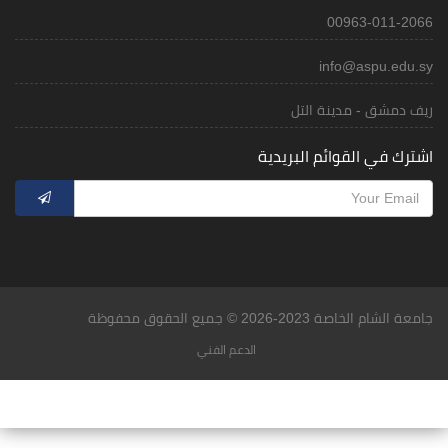
00963-011-2066
info@aspu.edu.sy
ريف دمشق - مدينة التل
اشترك في القوائم البريدية
جامعة الشام الخاصة 2023-2026 © جميع الحقوق محفوظة
الدعم الفني