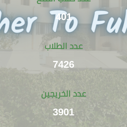
401
عدد الطلاب
7426
عدد الخريجين
3901