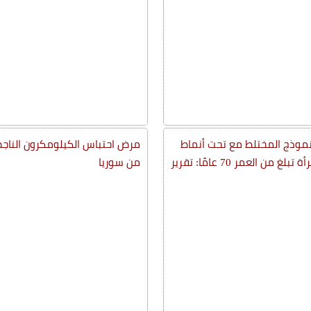
نموذج المختلط مع تحت أنماط
نسيجية تجمع المعدية والصفراوية-البنكرياسية عند امرأة تبلغ من العمر 70 عامًا: تقرير
من سوريا