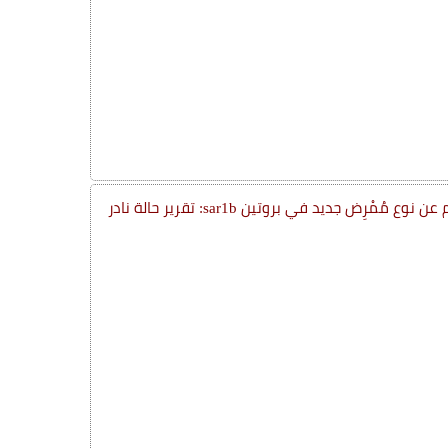
مرض احتباس الكيلومكرون الناجم عن نوع مُمْرِض جديد في بروتين sar1b: تقرير حالة نادر