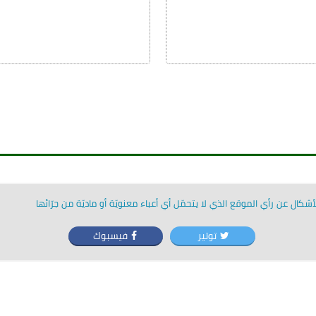
شكال عن رأي الموقع الذي لا يتحمّل أي أعباء معنويّة أو ماديّة من جرّائها
توتير
فيسبوك