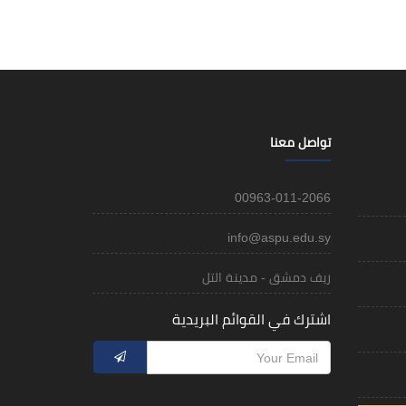
تواصل معنا
00963-011-2066
info@aspu.edu.sy
ريف دمشق - مدينة التل
اشترك في القوائم البريدية